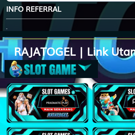
INFO REFERRAL
-
RAJATOGEL | Link Utam